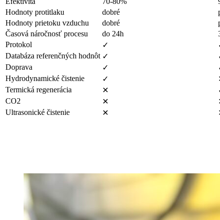
Efektivita
70-80%
Hodnoty protitlaku
dobré
Hodnoty prietoku vzduchu
dobré
Časová náročnosť procesu
do 24h
Protokol
✓
Databáza referenčných hodnôt
✓
Doprava
✓
Hydrodynamické čistenie
✓
Termická regenerácia
✕
CO2
✕
Ultrasonické čistenie
✕