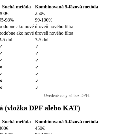
Suchá metóda
Kombinovaná 5-fázová metóda
200€
250€
95-98%
99-100%
podobne ako nové
úroveň nového filtra
podobne ako nové
úroveň nového filtra
3-5 dní
3-5 dní
✓
✓
✓
✓
✓
✓
✕
✓
✓
✓
✕
✓
✕
✓
Uvedené ceny sú bez DPH.
á (vložka DPF alebo KAT)
Suchá metóda
Kombinovaná 5-fázová metóda
300€
450€