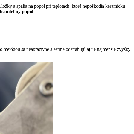
ložky a spália na popol pri teplotách, ktoré nepoškodia keramickú
trániteľný popol
.
to metódou sa neabrazívne a šetrne odstraňujú aj tie najmenšie zvyšky