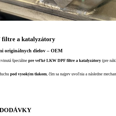
iltre a katalyzátory
mi originálnych dielov – OEM
vinutá špeciálne
pre veľké LKW DPF filtre a katalyzátory
(pre nákl
zduchu
pod vysokým tlakom
, čím sa najprv uvoľnia a následne mecha
 a DODÁVKY