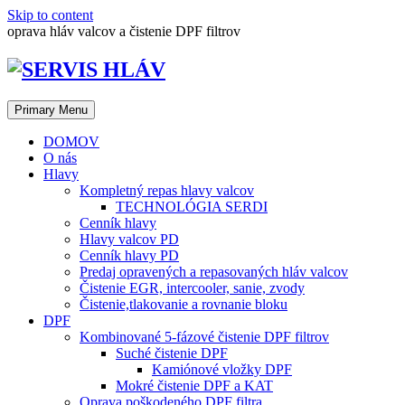
Skip to content
oprava hláv valcov a čistenie DPF filtrov
Primary Menu
DOMOV
O nás
Hlavy
Kompletný repas hlavy valcov
TECHNOLÓGIA SERDI
Cenník hlavy
Hlavy valcov PD
Cenník hlavy PD
Predaj opravených a repasovaných hláv valcov
Čistenie EGR, intercooler, sanie, zvody
Čistenie,tlakovanie a rovnanie bloku
DPF
Kombinované 5-fázové čistenie DPF filtrov
Suché čistenie DPF
Kamiónové vložky DPF
Mokré čistenie DPF a KAT
Oprava poškodeného DPF filtra