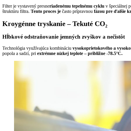
Filter je vystavený presne
riadenému tepelnému cyklu
v špeciálnej p
štruktúru filtra.
Tento proces je
často prípravnou
fázou pre ďalšie k
Kroygénne tryskanie – Tekuté CO₂
Hĺbkové odstraňovanie jemných zvyškov a nečistôt
Technológia využívajúca kombináciu
vysokoprietokového a vysoko
popola a sadzí, pri
extrémne nízkej teplote – približne -78.5°C.