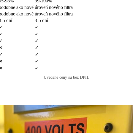
95-98%
99-100%
podobne ako nové
úroveň nového filtra
podobne ako nové
úroveň nového filtra
3-5 dní
3-5 dní
✓
✓
✓
✓
✓
✓
✕
✓
✓
✓
✕
✓
✕
✓
Uvedené ceny sú bez DPH.