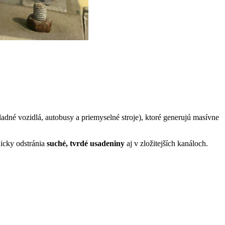
adné vozidlá, autobusy a priemyselné stroje), ktoré generujú masívne
nicky odstránia
suché, tvrdé usadeniny
aj v zložitejších kanáloch.