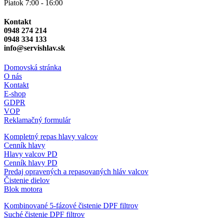
Piatok 7:00 - 16:00
Kontakt
0948 274 214
0948 334 133
info@servishlav.sk
Domovská stránka
O nás
Kontakt
E-shop
GDPR
VOP
Reklamačný formulár
Kompletný repas hlavy valcov
Cenník hlavy
Hlavy valcov PD
Cenník hlavy PD
Predaj opravených a repasovaných hláv valcov
Čistenie dielov
Blok motora
Kombinované 5-fázové čistenie DPF filtrov
Suché čistenie DPF filtrov