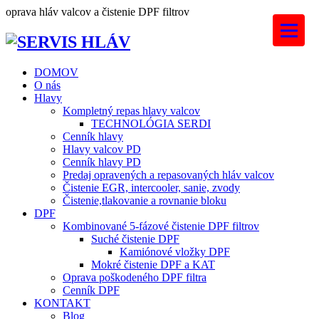
Skip
oprava hláv valcov a čistenie DPF filtrov
to
content
DOMOV
O nás
Hlavy
Kompletný repas hlavy valcov
TECHNOLÓGIA SERDI
Cenník hlavy
Hlavy valcov PD
Cenník hlavy PD
Predaj opravených a repasovaných hláv valcov
Čistenie EGR, intercooler, sanie, zvody
Čistenie,tlakovanie a rovnanie bloku
DPF
Kombinované 5-fázové čistenie DPF filtrov
Suché čistenie DPF
Kamiónové vložky DPF
Mokré čistenie DPF a KAT
Oprava poškodeného DPF filtra
Cenník DPF
KONTAKT
Blog