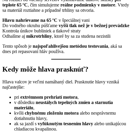
teplote 65 °C
, čím simulujeme
reálne podmienky v motore
. Vtedy
sa materiál roztiahne a prípadné trhliny sa otvoria.
Hlavu nahrievame na 65 °C
v špeciálnej vani
Do vodného okruhu púšťame
vyšší tlak než je v bežnej prevádzke
Kontrola únikov bubliniek a tlakové straty
Odhalíme aj
mikrotrhliny
, ktoré by sa za studena nezistili
Tento spôsob je
najspoľahlivejšou metódou testovania
, aká sa
dnes pri repasovaní hláv používa.
Kedy môže hlava prasknúť?
Hlava valcov je veľmi namáhaný diel. Prasknutie hlavy vzniká
najčastejšie:
pri
extrémnom prehriatí motora
,
v dôsledku
neustálych tepelných zmien a starnutia
materiálu
,
kvôli
chybnému zloženiu motora
alebo nesprávnemu
dotiahnutiu hlavy,
ak sa jazdí s
vyfúknutým tesnením hlavy
alebo unikajúcou
chladiacou kvapalinou.