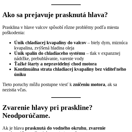
Ako sa prejavuje prasknutá hlava?
Prasklina v hlave valcov spôsobí rôzne problémy podľa miesta
poškodenia:
Únik chladiacej kvapaliny do valcov
– biely dym, miznúca
kvapalina, zvýšená hladina oleja
Únik spalín do chladiaceho systému
– tlak v expanznej
nádržke, prebublávanie, varenie vody
Ťažké štarty a nepravidelný chod motora
Kontinuálna strata chladiacej kvapaliny bez viditeľného
úniku
Tieto poruchy môžu postupne viesť k
zničeniu motora
, ak sa
nezistia včas.
Zvarenie hlavy pri praskline?
Neodporúčame.
Ak je hlava
prasknutá do vodného okruhu
,
zvarenie