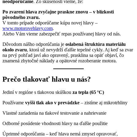
neodporúčame
. Zo skúsenosti vieme, že:
Po zvarení hlava zvyčajne praskne znovu – v blízkosti
pôvodného zvaru.
V tomto prípade odporúčame kúpu novej hlavy –
www.motorovehlavy.com
.
Alebo Vám vieme zabezpečiť repas používanej hlavy od nás.
Dôvodom nášho odporúčania je
oslabená štruktúra materiálu
okolo zvaru
, ktorá už nevydrží ďalšie tepelné cykly. Aj keď sa zvar
na prvý pohľad javí ako opravený, prasklina sa opäť objaví, čo
znamená zbytočné náklady a opätovné rozoberanie motora.
Prečo tlakovať hlavu u nás?
Jediní v regióne s tlakovou skúškou
za tepla (65 °C)
Používame
vyšší tlak ako v prevádzke
– zistíme aj mikrotrhliny
Vlastné zariadenia na tlakové testovanie a nahrievanie
Odborné posúdenie vhodnosti hlavy na ďalšie použitie
Úprimné odporúčania – keď hlava nemá zmysel opravovať,