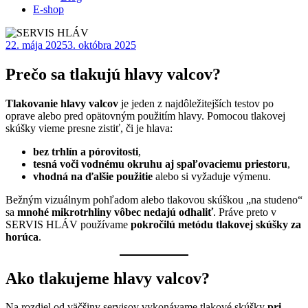
E-shop
22. mája 2025
3. októbra 2025
Prečo sa tlakujú hlavy valcov?
Tlakovanie hlavy valcov
je jeden z najdôležitejších testov po
oprave alebo pred opätovným použitím hlavy. Pomocou tlakovej
skúšky vieme presne zistiť, či je hlava:
bez trhlín a pórovitosti
,
tesná voči vodnému okruhu aj spaľovaciemu priestoru
,
vhodná na ďalšie použitie
alebo si vyžaduje výmenu.
Bežným vizuálnym pohľadom alebo tlakovou skúškou „na studeno“
sa
mnohé mikrotrhliny vôbec nedajú odhaliť
. Práve preto v
SERVIS HLÁV používame
pokročilú metódu tlakovej skúšky za
horúca
.
Ako tlakujeme hlavy valcov?
Na rozdiel od väčšiny servisov vykonávame tlakové skúšky
pri