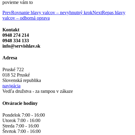
povieme vám to
Post
Prev
Rovnanie hlavy valcov – nevyhnutný krok
Next
Repas hlavy
valcov – odborná oprava
navigation
Kontakt
0948 274 214
0948 334 133
info@servishlav.sk
Adresa
Pruské 722
018 52 Pruské
Slovenská republika
navigácia
Vedľa družstva - za rampou v zákaze
Otváracie hodiny
Pondelok 7:00 - 16:00
Utorok 7:00 - 16:00
Streda 7:00 - 16:00
Štvrtok 7:00 - 16:00